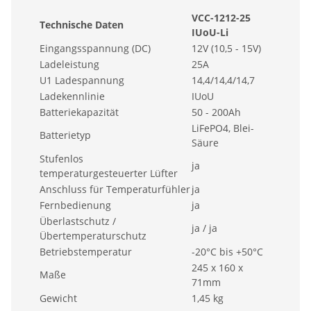
VCC-1212-25
Technische Daten
IUoU-Li
Eingangsspannung (DC)
12V (10,5 - 15V)
Ladeleistung
25A
U1 Ladespannung
14,4/14,4/14,7
Ladekennlinie
IUoU
Batteriekapazität
50 - 200Ah
LiFePO4, Blei-
Batterietyp
Säure
Stufenlos
ja
temperaturgesteuerter Lüfter
Anschluss für Temperaturfühler
ja
Fernbedienung
ja
Überlastschutz /
ja / ja
Übertemperaturschutz
Betriebstemperatur
-20°C bis +50°C
245 x 160 x
Maße
71mm
Gewicht
1,45 kg