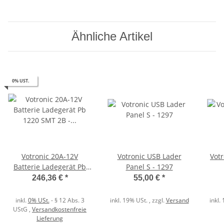
Ähnliche Artikel
0% UST.
Votronic 20A-12V
Votronic USB Lader
Votr
Batterie Ladegerät Pb
Panel S - 1297
1220 SMT 2B - 3101
246,36 €
*
55,00 €
*
inkl.
0% USt.
- § 12 Abs. 3
inkl. 19% USt. , zzgl.
Versand
inkl.
UStG
,
Versandkostenfreie
Lieferung