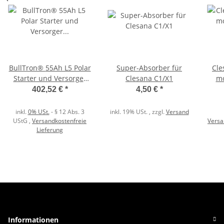
BullTron® 55Ah L5 Polar
Super-Absorber für
Clesan
Starter und Versorger
Clesana C1/X1
mo
Batterie LiFePO4 12.8V
402,52 €
*
4,50 €
*
Akku
inkl.
0% USt.
- § 12 Abs. 3
inkl. 19% USt. , zzgl.
Versand
UStG
,
Versandkostenfreie
Versa
Lieferung
Informationen