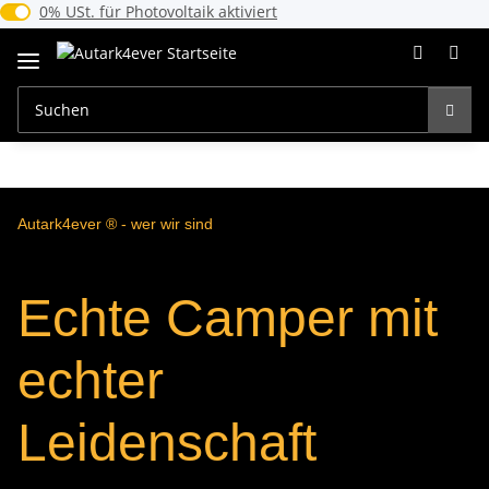
0% USt. für Photovoltaik (§ 12 Abs. 3 UStG)
0% USt. für Photovoltaik aktiviert
Autark4ever ® - wer wir sind
Echte Camper mit
echter
Leidenschaft