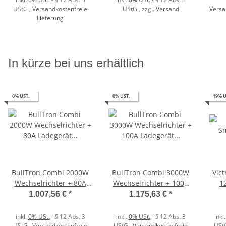
UStG
,
Versandkostenfreie
UStG
, zzgl.
Versand
Versa
Lieferung
In kürze bei uns erhältlich
0% UST.
0% UST.
19% U
BullTron Combi 2000W
BullTron Combi 3000W
Vic
Wechselrichter + 80A
Wechselrichter + 100A
1
Ladegerät mit
Ladegerät mit
B
1.007,56 €
*
1.175,63 €
*
Fernbedienung
Fernbedienung
inkl.
0% USt.
- § 12 Abs. 3
inkl.
0% USt.
- § 12 Abs. 3
inkl
UStG
,
Versandkostenfreie
UStG
,
Versandkostenfreie
USt