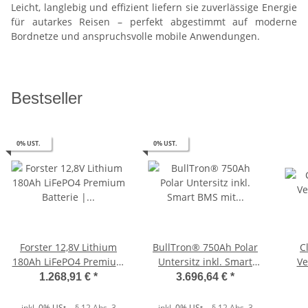
Leicht, langlebig und effizient liefern sie zuverlässige Energie
für autarkes Reisen – perfekt abgestimmt auf moderne
Bordnetze und anspruchsvolle mobile Anwendungen.
Bestseller
0% UST.
0% UST.
Forster 12,8V Lithium
BullTron® 750Ah Polar
Cl
180Ah LiFePO4 Premium
Untersitz inkl. Smart
Ve
Batterie | 200A-BMS-2.0
BMS mit 500A
1.268,91 €
*
3.696,64 €
*
| 2304Wh | IP67
Dauerstrom & BT/WiFi
App, CAN-Bus, RS485
inkl.
0% USt.
- § 12 Abs. 3
inkl.
0% USt.
- § 12 Abs. 3