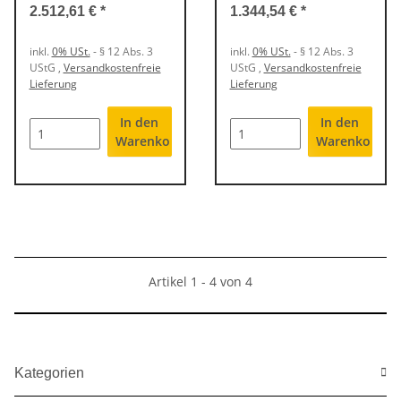
Display, WIFI, CAN,
Display, WIFI, CAN,
2.512,61 €
*
1.344,54 €
*
RS485
RS485
inkl.
0% USt.
- § 12 Abs. 3
inkl.
0% USt.
- § 12 Abs. 3
UStG
,
Versandkostenfreie
UStG
,
Versandkostenfreie
Lieferung
Lieferung
In den
In den
Warenkorb
Warenkorb
Artikel 1 - 4 von 4
Kategorien