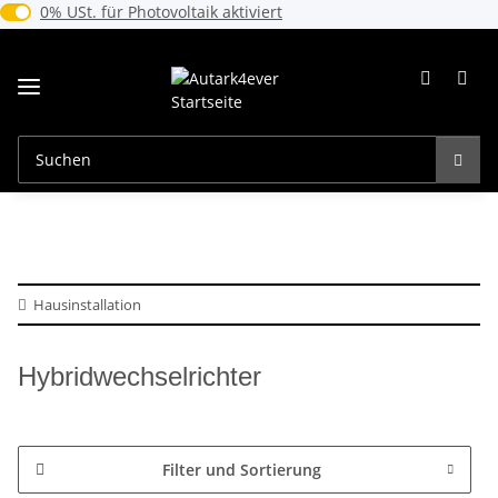
0% USt. für Photovoltaik (§ 12 Abs. 3 UStG)
0% USt. für Photovoltaik aktiviert
Hausinstallation
Hybridwechselrichter
Filter und Sortierung