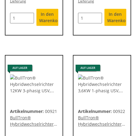
Lieferung
Lieferung
In den
In den
Warenkorb
Warenkorb
0% UST.
AUF LAGER
0% UST.
AUF LAGER
Artikelnummer:
00921
Artikelnummer:
00922
BullTron®
BullTron®
Hybridwechselrichter
Hybridwechselrichter
12KW 3-phasig USV,
3,6KW 1-phasig USV,