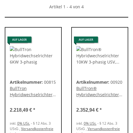
Artikel 1 - 4 von 4
0% UST.
AUF LAGER
0% UST.
AUF LAGER
Artikelnummer:
00815
Artikelnummer:
00920
BullTron
BullTron®
Hybridwechselrichter
Hybridwechselrichter
6KW 3-phasig
10KW 3-phasig USV,
Display, WIFI, CAN,
2.218,49 €
*
2.352,94 €
*
RS485
inkl.
0% USt.
- § 12 Abs. 3
inkl.
0% USt.
- § 12 Abs. 3
UStG
,
Versandkostenfreie
UStG
,
Versandkostenfreie