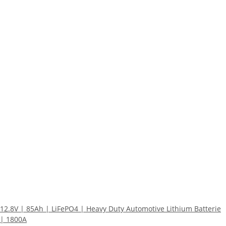
12.8V | 85Ah | LiFePO4 | Heavy Duty Automotive Lithium Batterie
| 1800A