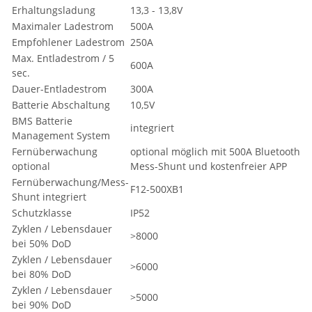
Erhaltungsladung
13,3 - 13,8V
Maximaler Ladestrom
500A
Empfohlener Ladestrom
250A
Max. Entladestrom / 5
600A
sec.
Dauer-Entladestrom
300A
Batterie Abschaltung
10,5V
BMS Batterie
integriert
Management System
Fernüberwachung
optional möglich mit 500A Bluetooth
optional
Mess-Shunt und kostenfreier APP
Fernüberwachung/Mess-
F12-500XB1
Shunt integriert
Schutzklasse
IP52
Zyklen / Lebensdauer
>8000
bei 50% DoD
Zyklen / Lebensdauer
>6000
bei 80% DoD
Zyklen / Lebensdauer
>5000
bei 90% DoD