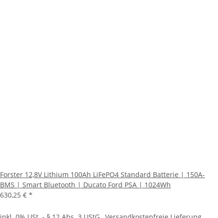
Forster 12,8V Lithium 100Ah LiFePO4 Standard Batterie | 150A-
BMS | Smart Bluetooth | Ducato Ford PSA | 1024Wh
630,25 €
*
inkl.
0% USt.
- § 12 Abs. 3 UStG
,
Versandkostenfreie Lieferung