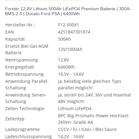
Forster 12,8V Lithium 500Ah LiFePO4 Premium Batterie | 300A-
BMS-2.0 | Ducato Ford PSA | 6400Wh
Hersteller-Nr.:
F12-500X1
EAN
4251847301874
Kapazität
500Ah
Ersetzt Blei-Gel-AGM
12V/1000Ah
Batterie
Nennspannung
12,8V
Energiegehalt
6400Wh
Betriebsspannung
10,5V - 14,6V
Anwendung Parallel-
ja, beliebig viele gleichen Typs
Schaltung
parallel möglich!
Anwendung Serien-
ja, seriell bis 24V, 36V und maximal
Schaltung
48V möglich!
Zellen Technologie
Lithium LiFePO4
BPC Big-Prismatic-Power Hochlast-
Zellentyp
Zellen- Grade AA
Ladeprogramme
CCCV / IU / IUoU / Blei-Säure
Ladeschlussspannung
14,2V - 14,6V