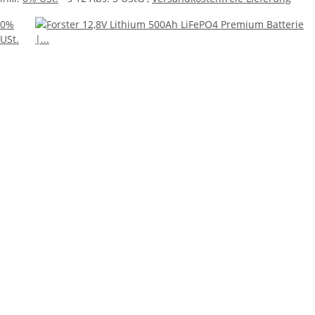
0%
USt.