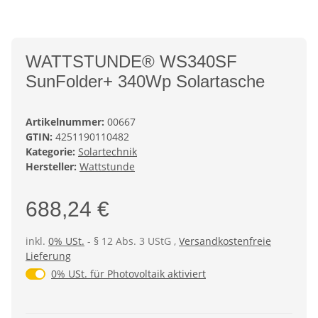
WATTSTUNDE® WS340SF
SunFolder+ 340Wp Solartasche
Artikelnummer:
00667
GTIN:
4251190110482
Kategorie:
Solartechnik
Hersteller:
Wattstunde
688,24 €
inkl.
0% USt.
- § 12 Abs. 3 UStG
,
Versandkostenfreie
Lieferung
0% USt. für Photovoltaik (§ 12 Abs. 3 UStG)
0% USt. für Photovoltaik aktiviert