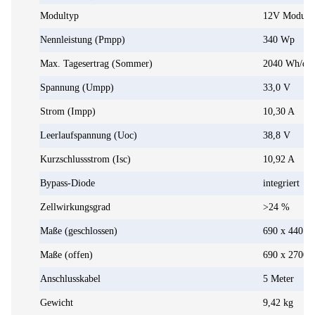
Modultyp
12V Modul
Nennleistung (Pmpp)
340 Wp
Max. Tagesertrag (Sommer)
2040 Wh/d
Spannung (Umpp)
33,0 V
Strom (Impp)
10,30 A
Leerlaufspannung (Uoc)
38,8 V
Kurzschlussstrom (Isc)
10,92 A
Bypass-Diode
integriert
Zellwirkungsgrad
>24 %
Maße (geschlossen)
690 x 440 x
Maße (offen)
690 x 2700 
Anschlusskabel
5 Meter
Gewicht
9,42 kg