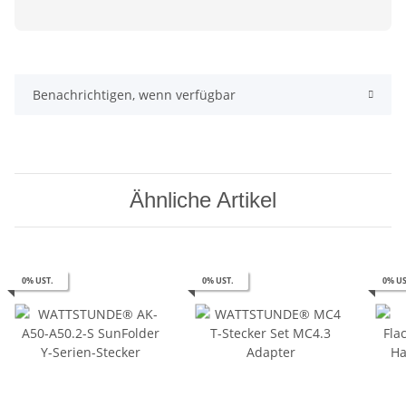
Benachrichtigen, wenn verfügbar
Ähnliche Artikel
0% UST.
0% UST.
0% US