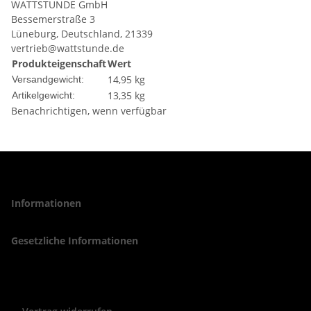
WATTSTUNDE GmbH
Bessemerstraße 3
Lüneburg, Deutschland, 21339
vertrieb@wattstunde.de
Produkteigenschaft
Wert
14,95 kg
Versandgewicht:
13,35
kg
Artikelgewicht:
Benachrichtigen, wenn verfügbar
Informationen
Gesetzliche Informationen