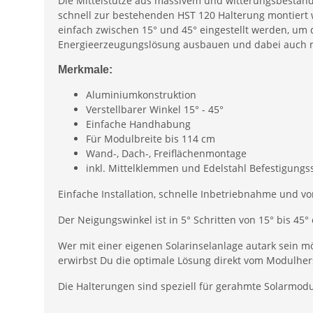
Die Mittelstütze aus massivem und witterungsbeständ
schnell zur bestehenden HST 120 Halterung montiert
einfach zwischen 15° und 45° eingestellt werden, um
Energieerzeugungslösung ausbauen und dabei auch 
Merkmale:
Aluminiumkonstruktion
Verstellbarer Winkel 15° - 45°
Einfache Handhabung
Für Modulbreite bis 114 cm
Wand-, Dach-, Freiflächenmontage
inkl. Mittelklemmen und Edelstahl Befestigung
Einfache Installation, schnelle Inbetriebnahme und v
Der Neigungswinkel ist in 5° Schritten von 15° bis 45° 
Wer mit einer eigenen Solarinselanlage autark sein m
erwirbst Du die optimale Lösung direkt vom Modulhers
Die Halterungen sind speziell für gerahmte Solarmodu