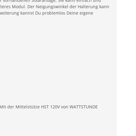
er vorhandenen Solaranlage. Sie kann einfach und
iteres Modul. Der Neigungswinkel der Halterung kann
rweiterung kannst Du problemlos Deine eigene
g. Mit der Mittelstütze HST 120V von WATTSTUNDE