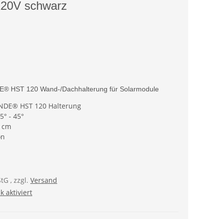
120V schwarz
® HST 120 Wand-/Dachhalterung für Solarmodule
NDE® HST 120 Halterung
5° - 45°
4 cm
on
StG
, zzgl.
Versand
ik (§ 12 Abs. 3 UStG)
k aktiviert