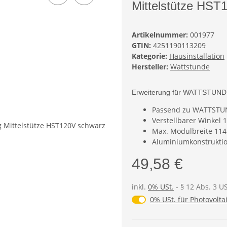
Mittelstütze HST
Artikelnummer:
001977
GTIN:
4251190113209
Kategorie:
Hausinstallation
Hersteller:
Wattstunde
Erweiterung für WATTSTUNDE
Passend zu WATTSTU
Verstellbarer Winkel 1
Max. Modulbreite 11
Aluminiumkonstrukti
49,58 €
inkl.
0% USt.
- § 12 Abs. 3 U
0% USt. für Photovolta
0% USt. für Photovoltai