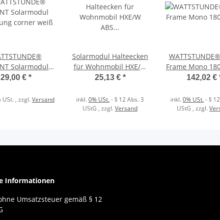
TTSTUNDE®
Solarmodul Halteecken
WATTSTUNDE®
T Solarmodul
für Wohnmobil HXE/W
Frame Mono 18
ung corner weiß
ABS Kunststoff weiss
29,00 €
*
25,13 €
*
142,02 €
 USt. , zzgl.
Versand
inkl.
0% USt.
- § 12 Abs. 3
inkl.
0% USt.
- § 12
UStG
, zzgl.
Versand
UStG
, zzgl.
Ver
he Informationen
 ohne Umsatzsteuer gemäß § 12
G