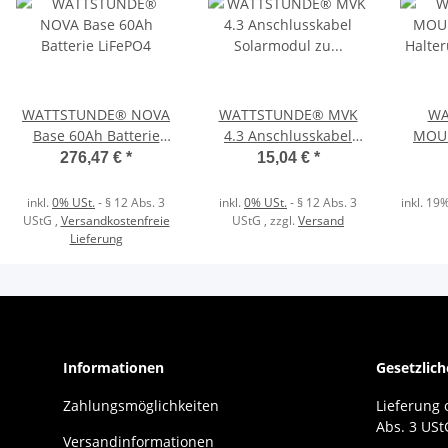
WATTSTUNDE® NOVA
WATTSTUNDE® MVK
WA
Base 60Ah Batterie
4.3 Anschlusskabel
MOUN
LiFePO4
Solarmodul zu
Halter
276,47 €
*
15,04 €
*
Laderegler 2x 3 Meter
4mm²
inkl.
0% USt.
- § 12 Abs. 3
inkl.
0% USt.
- § 12 Abs. 3
inkl. 19%
UStG
,
Versandkostenfreie
UStG
, zzgl.
Versand
Lieferung
Informationen
Gesetzlic
Zahlungsmöglichkeiten
Lieferung
Abs. 3 USt
Versandinformationen