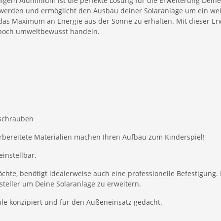
igem Aluminium ist die perfekte Lösung für die Erweiterung Dein
 werden und ermöglicht den Ausbau deiner Solaranlage um ein we
 das Maximum an Energie aus der Sonne zu erhalten. Mit dieser E
noch umweltbewusst handeln.
sschrauben
orbereitete Materialien machen Ihren Aufbau zum Kinderspiel!
einstellbar.
öchte, benötigt idealerweise auch eine professionelle Befestigun
teller um Deine Solaranlage zu erweitern.
le konzipiert und für den Außeneinsatz gedacht.