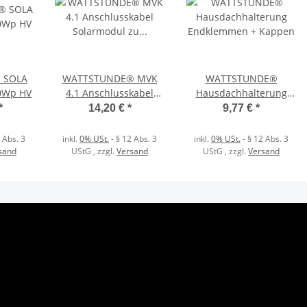
 SOLA
WATTSTUNDE® MVK
WATTSTUNDE®
0Wp HV
4.1 Anschlusskabel
Hausdachhalterung
Solarmodul zu
Endklemmen + Kappen
*
14,20 €
*
9,77 €
*
Laderegler 2x 1 Meter
4mm²
 Abs. 3
inkl.
0% USt.
- § 12 Abs. 3
inkl.
0% USt.
- § 12 Abs. 3
sand
UStG
, zzgl.
Versand
UStG
, zzgl.
Versand