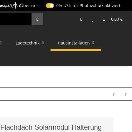
0% USt. für Photovoltaik (§ 12 Abs. 3
ontakt
Über uns
0% USt. für Photovoltaik aktiviert
0,00 €
Ladetechnik
Hausinstallation
achdach Solarmodul Halterung