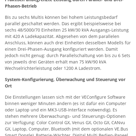
Phasen-Betrieb
Bis zu sechs Multis können bei hohem Leistungsbedarf
parallel geschaltet werden. Das ergibt beispielsweise bei
sechs 48/5000/70 Einheiten 25 kW/30 kVA Ausgangs-Leistung
mit 420 A Ladekapazität. Abgesehen von dem parallelen
Anschluss, können auch drei Einheiten desselben Modells für
einen Drei-Phasen-Ausgang konfiguriert werden. Damit
jedoch nicht genug: durch Parallelschaltung von bis zu 6 Sets
von jeweils drei Geräten erhält man 75 kW/90 kVA
Wechselrichterleistung oder 1200 A Ladestrom.
System-Konfigurierung, Überwachung und Steuerung vor
Ort
Die Einstellungen lassen sich mit der VEConfigure Software
binnen weniger Minuten ändern (es ist dafür ein Computer
oder Laptop und ein MK3-USB-Interface notwendig). Es
stehen mehrere Überwachungs- und Steuerungs-Optionen
zur Verfügung: Color Control GX, Venus GX, Octo GX, CANvu
GX, Laptop, Computer, Bluetooth (mit dem optionalen VE.Bus
Smart Dongle), Batterie-Wächter, Digital Multi Bedien-Paneel.