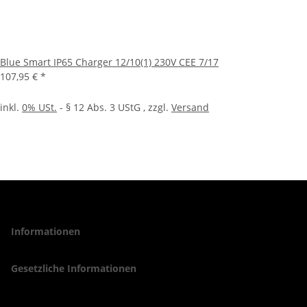
Blue Smart IP65 Charger 12/10(1) 230V CEE 7/17
107,95 €
*
inkl.
0% USt.
- § 12 Abs. 3 UStG
, zzgl.
Versand
Informationen
Gesetzliche Informationen