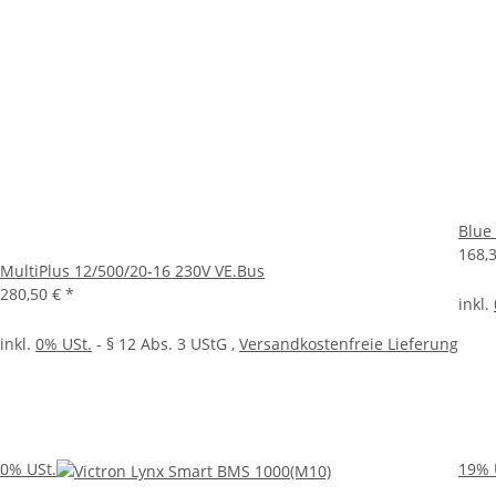
Blue
168,
MultiPlus 12/500/20-16 230V VE.Bus
280,50 €
*
inkl.
inkl.
0% USt.
- § 12 Abs. 3 UStG
,
Versandkostenfreie Lieferung
0% USt.
19% 