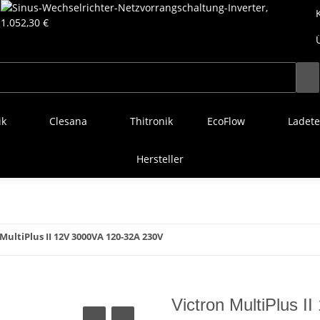
ik
Clesana
Thitronik
EcoFlow
Ladete
Hersteller
MultiPlus II 12V 3000VA 120-32A 230V
Victron MultiPlus 