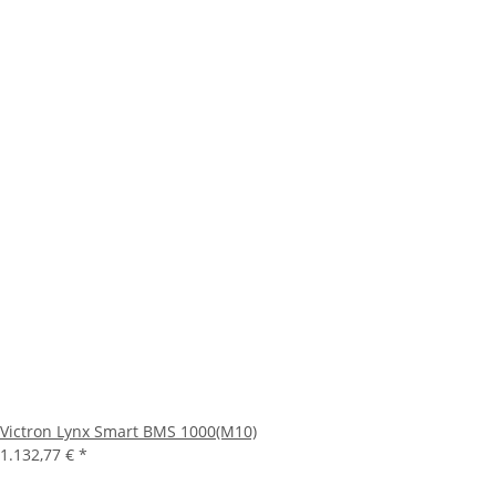
Victron Lynx Smart BMS 1000(M10)
1.132,77 €
*