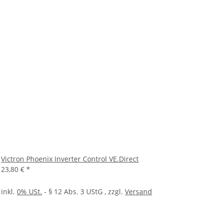
Victron Phoenix Inverter Control VE.Direct
23,80 €
*
inkl.
0% USt.
- § 12 Abs. 3 UStG
, zzgl.
Versand