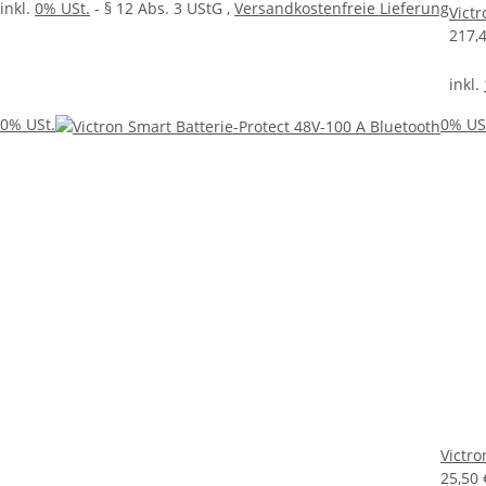
inkl.
0% USt.
- § 12 Abs. 3 UStG
,
Versandkostenfreie Lieferung
Vict
217,
inkl.
0% USt.
0% US
Victro
25,50