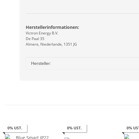
Herstellerinformationen:
Victron Energy B.V.
De Paal 35
Almere, Niederlande, 1351 JG
Produkteigenschaft
Wert
Hersteller:
0% UST.
0% UST.
0% US