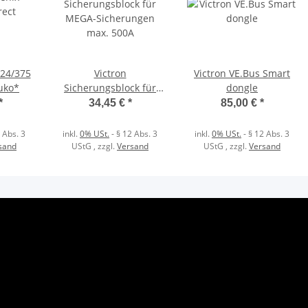
 24/375
Victron
Victron VE.Bus Smart
uko*
Sicherungsblock für
dongle
MEGA-Sicherungen
*
34,45 €
*
85,00 €
*
max. 500A
 Abs. 3
inkl.
0% USt.
- § 12 Abs. 3
inkl.
0% USt.
- § 12 Abs. 3
sand
UStG
, zzgl.
Versand
UStG
, zzgl.
Versand