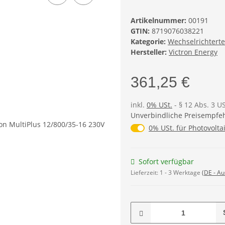
Artikelnummer:
00191
GTIN:
8719076038221
Kategorie:
Wechselrichtert
Hersteller:
Victron Energy
361,25 €
inkl.
0% USt.
- § 12 Abs. 3 U
Unverbindliche Preisempfeh
0% USt. für Photovolta
0% USt. für Photovoltai
Sofort verfügbar
Lieferzeit:
1 - 3 Werktage
(DE - A