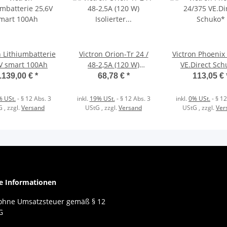
n Lithiumbatterie
Victron Orion-Tr 24 /
Victron Phoenix
V smart 100Ah
48-2,5A (120 W)
VE.Direct Sch
Isolierter DC-DC-
.139,00 €
*
68,78 €
*
113,05 €
Wandler
% USt.
- § 12 Abs. 3
inkl.
19% USt.
- § 12 Abs. 3
inkl.
0% USt.
- § 12
G
, zzgl.
Versand
UStG
, zzgl.
Versand
UStG
, zzgl.
Ver
he Informationen
 ohne Umsatzsteuer gemäß § 12
G