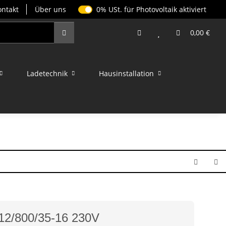
0% USt. für Photovoltaik (§ 12 Abs. 3
ontakt
Über uns
0% USt. für Photovoltaik aktiviert
0,00 €
Ladetechnik
Hausinstallation
 12/800/35-16 230V