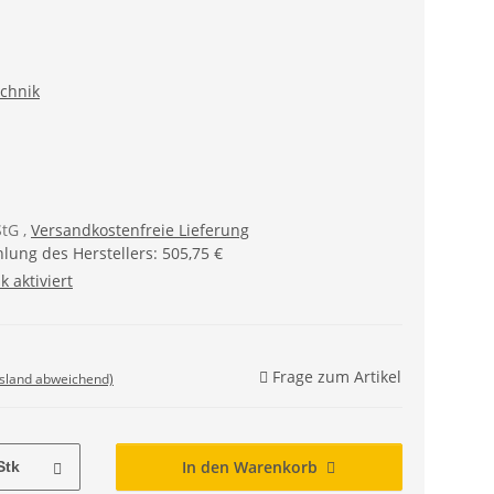
echnik
StG
,
Versandkostenfreie Lieferung
lung des Herstellers
:
505,75 €
ik (§ 12 Abs. 3 UStG)
k aktiviert
Frage zum Artikel
usland abweichend)
In den Warenkorb
Stk