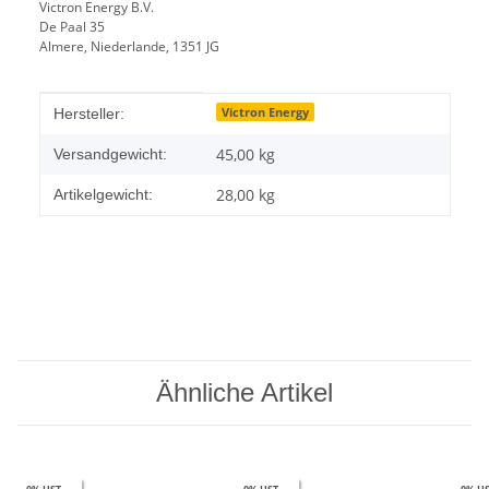
Victron Energy B.V.
De Paal 35
Almere, Niederlande, 1351 JG
Produkteigenschaft
Wert
Victron Energy
Hersteller:
45,00 kg
Versandgewicht:
28,00
kg
Artikelgewicht:
Ähnliche Artikel