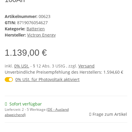
Artikelnummer:
00623
GTIN:
8719076054627
Kategorie:
Batterien
Hersteller:
Victron Energy
1.139,00 €
inkl.
0% USt.
- § 12 Abs. 3 UStG
, zzgl.
Versand
Unverbindliche Preisempfehlung des Herstellers
:
1.594,60 €
0% USt. für Photovoltaik (§ 12 Abs. 3 UStG)
0% USt. für Photovoltaik aktiviert
Sofort verfügbar
Lieferzeit:
2 - 5 Werktage
(DE - Ausland
Frage zum Artikel
abweichend)