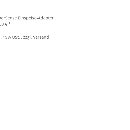
perSense Einspeise-Adapter
00 €
*
l. 19% USt. , zzgl.
Versand