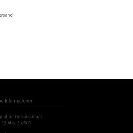
ersand
he Informationen
ng ohne Umsatzsteuer
 12 Abs. 3 UStG