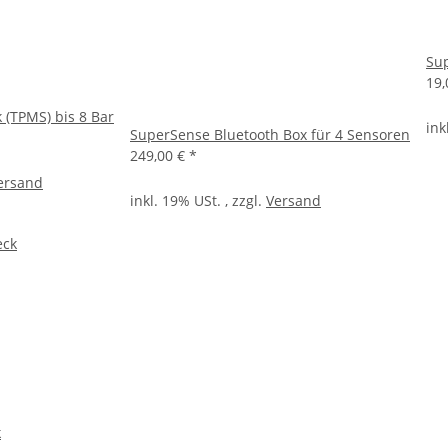
Su
19,
 (TPMS) bis 8 Bar
ink
SuperSense Bluetooth Box für 4 Sensoren
249,00 €
*
ersand
inkl. 19% USt. , zzgl.
Versand
k