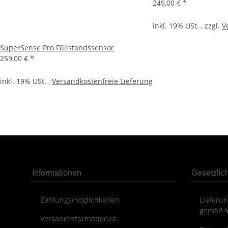
249,00 €
*
inkl. 19% USt. , zzgl.
V
SuperSense Pro Füllstandssensor
259,00 €
*
inkl. 19% USt. ,
Versandkostenfreie Lieferung
Informationen
Gesetzlic
Zahlungsmöglichkeiten
Lieferu
gemäß §
Versandinformationen