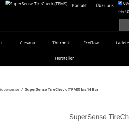
0% 
Kontakt
Über uns
0% US
ik
Clesana
Thitronik
EcoFlow
Ladete
Hersteller
Supersense
SuperSense TireCheck (TPMS) bis 14 Bar
SuperSense TireCh