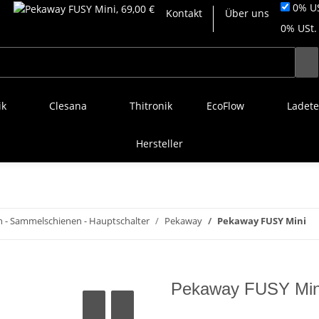
0% US
Kontakt
Über uns
0% USt. 
ik
Clesana
Thitronik
EcoFlow
Ladete
Hersteller
 - Sammelschienen - Hauptschalter
Pekaway
Pekaway FUSY Mini
Pekaway FUSY Min