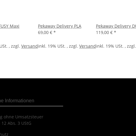
FUSY Maxi
Pekaway Delivery PLA
Pekaway Delivery 
*
69,00 €
*
119,00 €
*
USt. , zzgl.
Versand
inkl. 19% USt. , zzgl.
Versand
inkl. 19% USt. , zzgl
he Informationen
ng ohne Umsatzsteuer
 12 Abs. 3 UStG
hutz