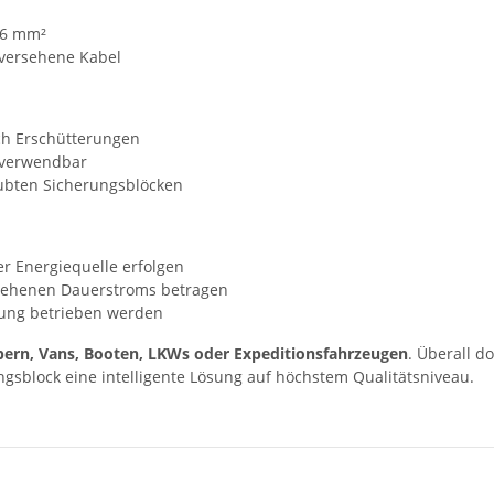
16 mm²
 versehene Kabel
ch Erschütterungen
rverwendbar
aubten Sicherungsblöcken
er Energiequelle erfolgen
esehenen Dauerstroms betragen
erung betrieben werden
ern, Vans, Booten, LKWs oder Expeditionsfahrzeugen
. Überall d
ungsblock eine intelligente Lösung auf höchstem Qualitätsniveau.