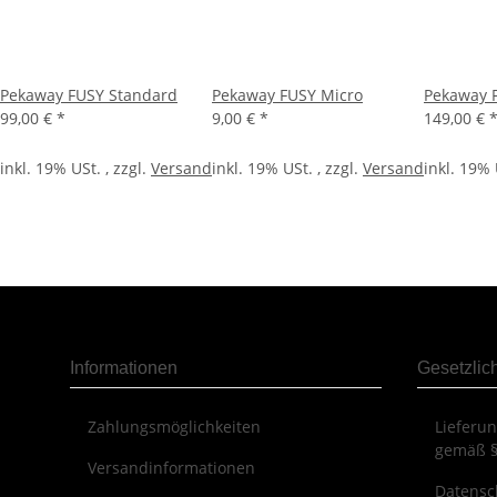
Pekaway FUSY Standard
Pekaway FUSY Micro
Pekaway 
99,00 €
*
9,00 €
*
149,00 €
inkl. 19% USt. , zzgl.
Versand
inkl. 19% USt. , zzgl.
Versand
inkl. 19% 
Informationen
Gesetzlic
Zahlungsmöglichkeiten
Lieferu
gemäß §
Versandinformationen
Datensc