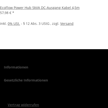
EcoFlow Power Hub 5kVA DC-Ausgang Kabel 4,5m
57,98 €
*
inkl.
0% USt.
- § 12 Abs. 3 UStG
, zzgl.
Versand
Informationen
Gesetzliche Informationen
Vertrag widerrufen