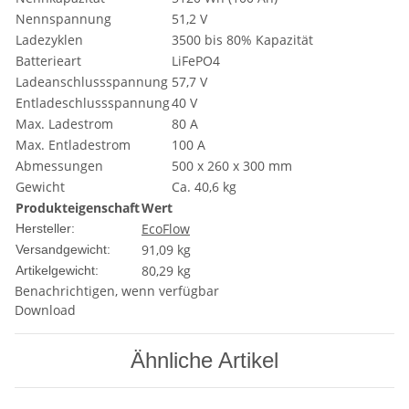
Nennspannung
51,2 V
Ladezyklen
3500 bis 80% Kapazität
Batterieart
LiFePO4
Ladeanschlussspannung
57,7 V
Entladeschlussspannung
40 V
Max. Ladestrom
80 A
Max. Entladestrom
100 A
Abmessungen
500 x 260 x 300 mm
Gewicht
Ca. 40,6 kg
Produkteigenschaft
Wert
EcoFlow
Hersteller:
91,09 kg
Versandgewicht:
80,29
kg
Artikelgewicht:
Benachrichtigen, wenn verfügbar
Download
Ähnliche Artikel