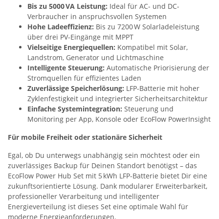
Bis zu 5000 VA Leistung:
Ideal für AC- und DC-
Verbraucher in anspruchsvollen Systemen
Hohe Ladeeffizienz:
Bis zu 7200 W Solarladeleistung
über drei PV-Eingänge mit MPPT
Vielseitige Energiequellen:
Kompatibel mit Solar,
Landstrom, Generator und Lichtmaschine
Intelligente Steuerung:
Automatische Priorisierung der
Stromquellen für effizientes Laden
Zuverlässige Speicherlösung:
LFP-Batterie mit hoher
Zyklenfestigkeit und integrierter Sicherheitsarchitektur
Einfache Systemintegration:
Steuerung und
Monitoring per App, Konsole oder EcoFlow PowerInsight
Für mobile Freiheit oder stationäre Sicherheit
Egal, ob Du unterwegs unabhängig sein möchtest oder ein
zuverlässiges Backup für Deinen Standort benötigst – das
EcoFlow Power Hub Set mit 5 kWh LFP-Batterie bietet Dir eine
zukunftsorientierte Lösung. Dank modularer Erweiterbarkeit,
professioneller Verarbeitung und intelligenter
Energieverteilung ist dieses Set eine optimale Wahl für
moderne Energieanforderungen.