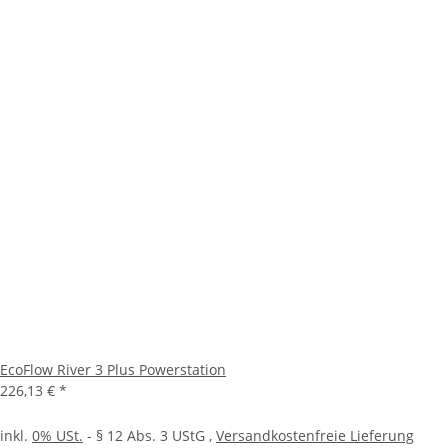
EcoFlow River 3 Plus Powerstation
226,13 €
*
inkl.
0% USt.
- § 12 Abs. 3 UStG
,
Versandkostenfreie Lieferung