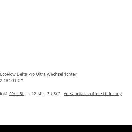
EcoFlow Delta Pro Ultra Wechselrichter
2.184,03 €
*
inkl.
0% USt.
- § 12 Abs. 3 UStG
,
Versandkostenfreie Lieferung