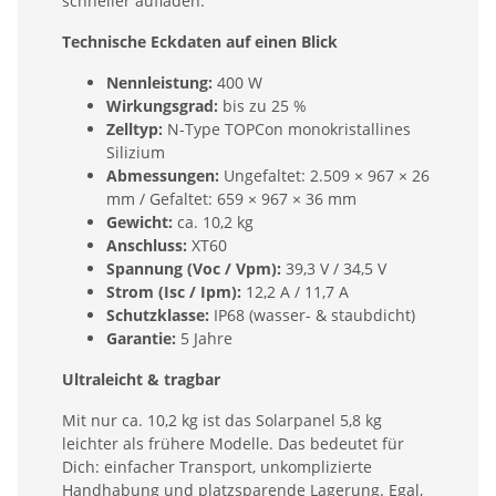
schneller aufladen.
Technische Eckdaten auf einen Blick
Nennleistung:
400 W
Wirkungsgrad:
bis zu 25 %
Zelltyp:
N-Type TOPCon monokristallines
Silizium
Abmessungen:
Ungefaltet: 2.509 × 967 × 26
mm / Gefaltet: 659 × 967 × 36 mm
Gewicht:
ca. 10,2 kg
Anschluss:
XT60
Spannung (Voc / Vpm):
39,3 V / 34,5 V
Strom (Isc / Ipm):
12,2 A / 11,7 A
Schutzklasse:
IP68 (wasser- & staubdicht)
Garantie:
5 Jahre
Ultraleicht & tragbar
Mit nur ca. 10,2 kg ist das Solarpanel 5,8 kg
leichter als frühere Modelle. Das bedeutet für
Dich: einfacher Transport, unkomplizierte
Handhabung und platzsparende Lagerung. Egal,