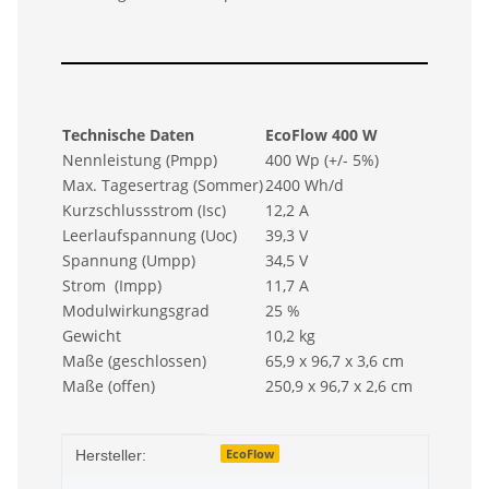
Technische Daten
EcoFlow 400 W
Nennleistung (Pmpp)
400 Wp (+/- 5%)
Max. Tagesertrag (Sommer)
2400 Wh/d
Kurzschlussstrom (Isc)
12,2 A
Leerlaufspannung (Uoc)
39,3 V
Spannung (Umpp)
34,5 V
Strom (Impp)
11,7 A
Modulwirkungsgrad
25 %
Gewicht
10,2 kg
Maße (geschlossen)
65,9 x 96,7 x 3,6 cm
Maße (offen)
250,9 x 96,7 x 2,6 cm
Produkteigenschaft
Wert
EcoFlow
Hersteller: