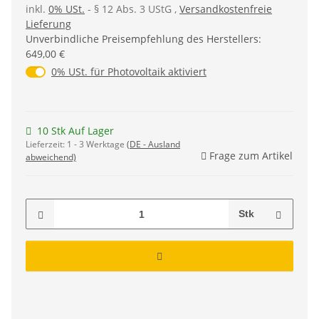
inkl.
0% USt.
- § 12 Abs. 3 UStG
,
Versandkostenfreie
Lieferung
Unverbindliche Preisempfehlung des Herstellers
:
649,00 €
0% USt. für Photovoltaik (§ 12 Abs. 3 UStG)
0% USt. für Photovoltaik aktiviert
10 Stk Auf Lager
Lieferzeit:
1 - 3 Werktage
(DE - Ausland
Frage zum Artikel
abweichend)
Stk