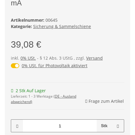
mA
Artikelnummer:
00645
Kategorie:
Sicherung & Sammelschiene
39,08 €
inkl.
0% USt.
- § 12 Abs. 3 UStG
, zzgl.
Versand
0% USt. für Photovoltaik (§ 12 Abs. 3 UStG)
0% USt. für Photovoltaik aktiviert
2 Stk Auf Lager
Lieferzeit:
1 - 3 Werktage
(DE - Ausland
Frage zum Artikel
abweichend)
Stk