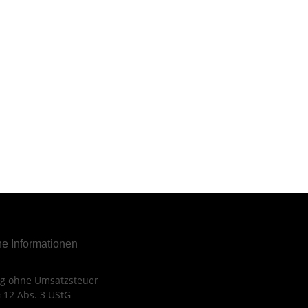
he Informationen
ng ohne Umsatzsteuer
 12 Abs. 3 UStG