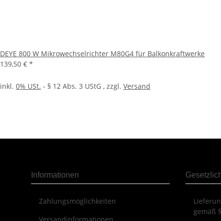
DEYE 800 W Mikrowechselrichter M80G4 für Balkonkraftwerke
139,50 €
*
inkl.
0% USt.
- § 12 Abs. 3 UStG
, zzgl.
Versand
Informationen
Gesetzlic
Zahlungsmöglichkeiten
Lieferu
gemäß §
Versandinformationen