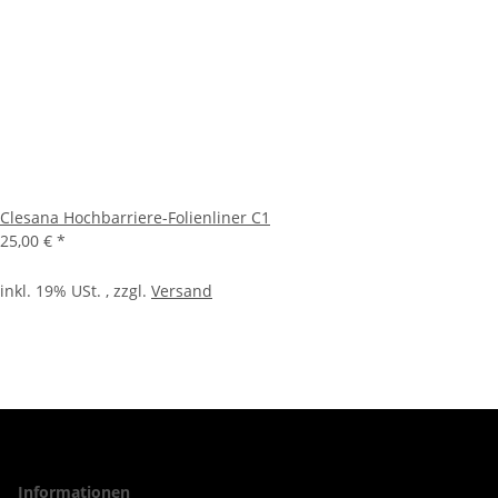
Clesana Hochbarriere-Folienliner C1
25,00 €
*
inkl. 19% USt. , zzgl.
Versand
Informationen