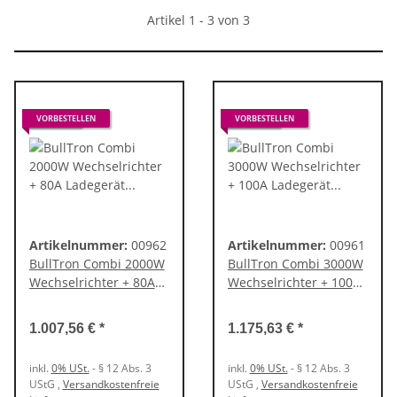
Artikel 1 - 3 von 3
0% UST.
VORBESTELLEN
0% UST.
VORBESTELLEN
Artikelnummer:
00962
Artikelnummer:
00961
BullTron Combi 2000W
BullTron Combi 3000W
Wechselrichter + 80A
Wechselrichter + 100A
Ladegerät mit
Ladegerät mit
Fernbedienung
Fernbedienung
1.007,56 €
*
1.175,63 €
*
inkl.
0% USt.
- § 12 Abs. 3
inkl.
0% USt.
- § 12 Abs. 3
UStG
,
Versandkostenfreie
UStG
,
Versandkostenfreie