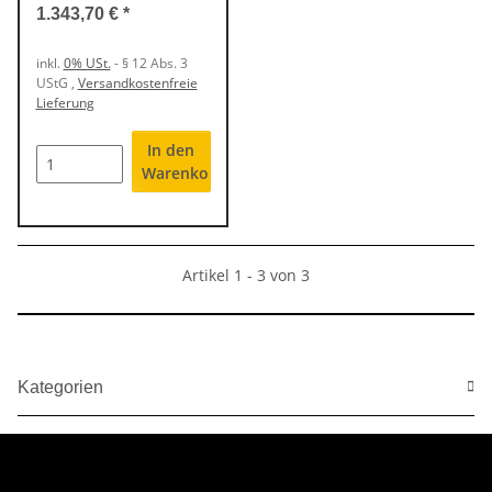
Fernbedienung
1.343,70 €
*
inkl.
0% USt.
- § 12 Abs. 3
UStG
,
Versandkostenfreie
Lieferung
In den
Warenkorb
Artikel 1 - 3 von 3
Kategorien