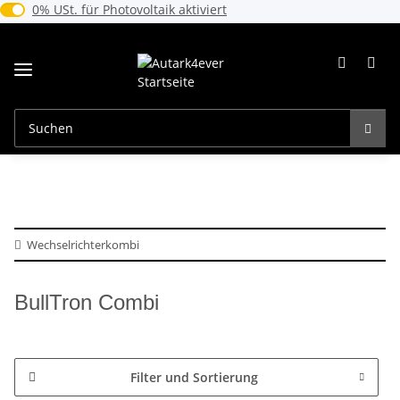
0% USt. für Photovoltaik (§ 12 Abs. 3 UStG)
0% USt. für Photovoltaik aktiviert
Wechselrichterkombi
BullTron Combi
Filter und Sortierung