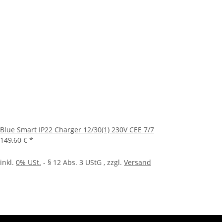
Blue Smart IP22 Charger 12/30(1) 230V CEE 7/7
149,60 €
*
inkl.
0% USt.
- § 12 Abs. 3 UStG
, zzgl.
Versand